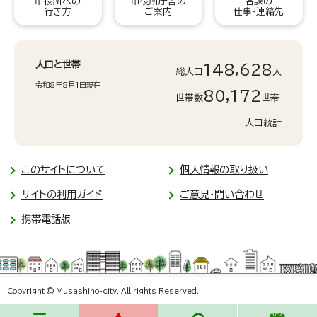
市役所への
市役所庁舎の
各課の
行き方
ご案内
仕事・連絡先
人口と世帯
148,628
総人口
人
令和8年8月1日現在
80,172
世帯数
世帯
人口統計
このサイトについて
個人情報の取り扱い
サイトの利用ガイド
ご意見・問い合わせ
携帯電話版
Copyright © Musashino-city. All rights Reserved.