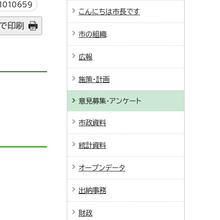
010659
こんにちは市長です
で印刷
市の組織
広報
施策・計画
。
意見募集・アンケート
市政資料
統計資料
オープンデータ
出納事務
財政