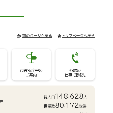
前のページへ戻る
トップページへ戻る
市役所庁舎の
各課の
ご案内
仕事・連絡先
148,628
総人口
人
現在
80,172
世帯数
世帯