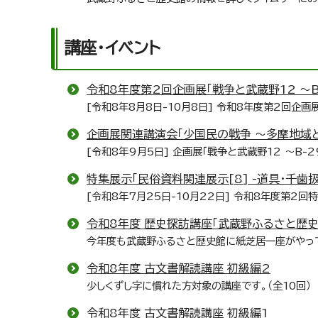
講座・イベント
令和8年度第2回企画展「戦争と武蔵野12 ～B
[令和8年8月8日-10月8日] 令和8年度第2回企画
企画展関連講演会「少国民の戦争 ～多摩地域
[令和8年9月5日] 企画展「戦争と武蔵野12 ～B
特集展示「民俗資料関連展示[8] -道具・千歯扱
[令和8年7月25日-10月22日] 令和8年度第2
令和8年度 歴史探訪講座「武蔵野ふるさと歴史
今年度も武蔵野ふるさと歴史館に紙芝居一座がやっ
令和8年度 古文書解読講座 初級編2
少しくずし字に慣れた方対象の講座です。（全10回）
令和8年度 古文書解読講座 初級編1