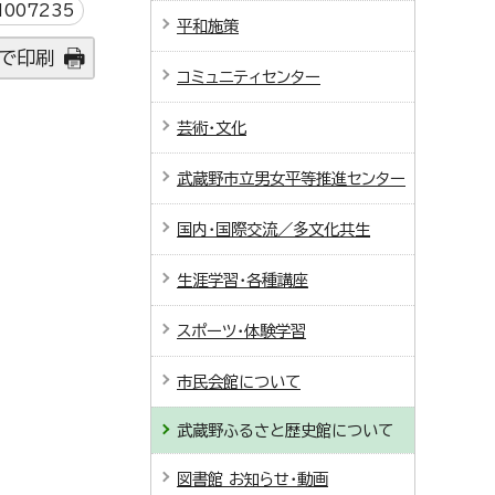
007235
平和施策
で印刷
コミュニティセンター
芸術・文化
武蔵野市立男女平等推進センター
国内・国際交流／多文化共生
生涯学習・各種講座
スポーツ・体験学習
市民会館について
武蔵野ふるさと歴史館について
図書館 お知らせ・動画