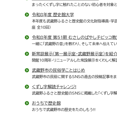
まったくくずし字に触れたことのない初心者を対象とす
令和8年度 歴史館大学
本年度も武蔵野ふるさと歴史館の文化財指導員・学芸
座 全10回）
令和8年度 第51期 むさしのばやしチビッコ教
一緒に「武蔵野の音」を教わり、そして未来へ伝えてい
新常設展示（第一展示室・武蔵野展示室）を紹介
開館10周年・リニューアルした常設展示をくわしく解
武蔵野市の民俗学ことはじめ
武蔵野市の民俗に関するSNSの過去の投稿記事をま
くずし字解読チャレンジ!
武蔵野ふるさと歴史館のSNSに掲載した「くずし字解
おうちで歴史館
おうちで武蔵野市の歴史をたのしもう!!