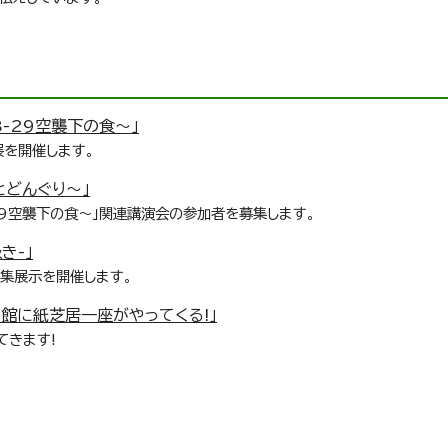
-29空襲下の食～」
展を開催します。
とどんぐり～」
-29空襲下の食～」関連講演会の参加者を募集します。
き-」
回特集展示を開催します。
館に紙芝居一座がやってくる!」
てきます!