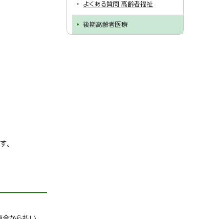
よくある質問 高齢者福祉
後期高齢者医療
す。
連合から払い