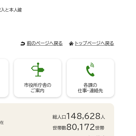
記入と本人確
前のページへ戻る
トップページへ戻る
市役所庁舎の
各課の
ご案内
仕事・連絡先
148,628
総人口
人
現在
80,172
世帯数
世帯