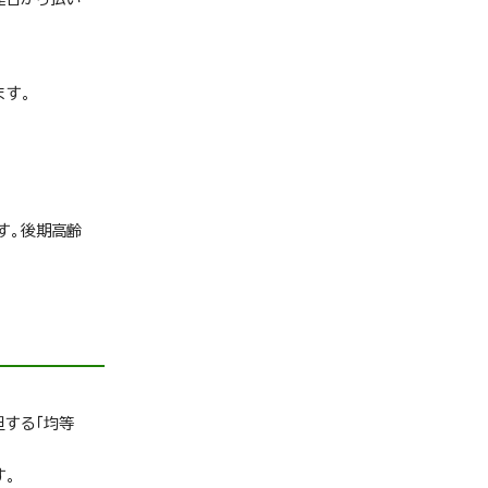
ます。
す。後期高齢
担する「均等
す。