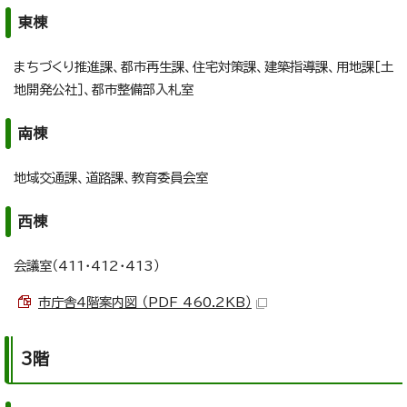
東棟
まちづくり推進課、都市再生課、住宅対策課、建築指導課、用地課［土
地開発公社］、都市整備部入札室
南棟
地域交通課、道路課、教育委員会室
西棟
会議室（411・412・413）
市庁舎4階案内図 （PDF 460.2KB）
3階