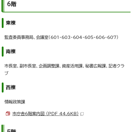
6階
東棟
監査委員事務局、会議室（601・603・604・605・606・607）
南棟
市長室、副市長室、企画調整課、資産活用課、秘書広報課、記者クラ
ブ
西棟
情報政策課
市庁舎6階案内図 （PDF 44.6KB）