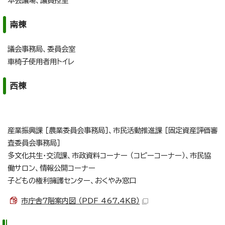
本会議場、議員控室
南棟
議会事務局、委員会室
車椅子使用者用トイレ
西棟
産業振興課 ［農業委員会事務局］、市民活動推進課 ［固定資産評価審
査委員会事務局］
多文化共生・交流課、市政資料コーナー （コピーコーナー）、市民協
働サロン、情報公開コーナー
子どもの権利擁護センター、おくやみ窓口
市庁舎7階案内図 （PDF 467.4KB）