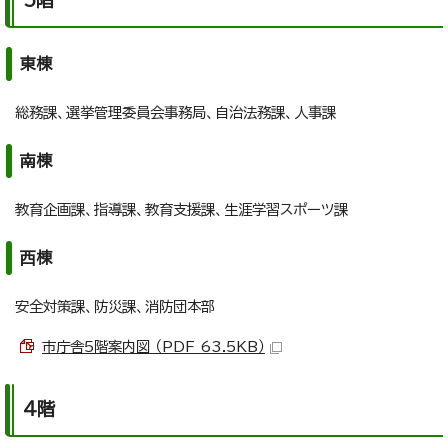
5階
東棟
総務課、選挙管理委員会事務局、自治法務課、人事課
南棟
教育企画課、指導課、教育支援課、生涯学習スポーツ課
西棟
安全対策課、防災課、消防団本部
市庁舎5階案内図 （PDF 63.5KB）
4階