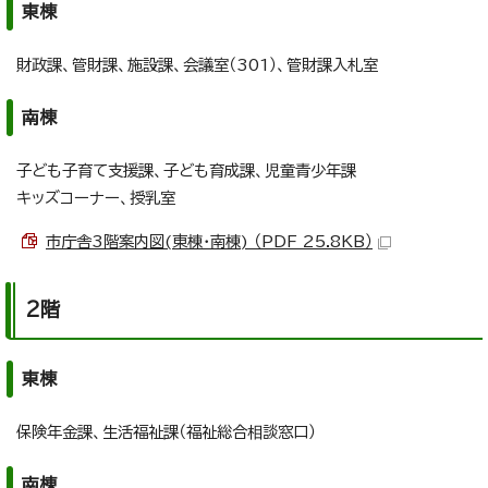
東棟
財政課、管財課、施設課、会議室（301）、管財課入札室
南棟
子ども子育て支援課、子ども育成課、児童青少年課
キッズコーナー、授乳室
市庁舎3階案内図(東棟・南棟) （PDF 25.8KB）
2階
東棟
保険年金課、生活福祉課（福祉総合相談窓口）
南棟