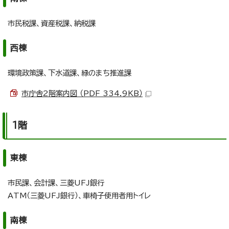
市民税課、資産税課、納税課
西棟
環境政策課、下水道課、緑のまち推進課
市庁舎2階案内図 （PDF 334.9KB）
1階
東棟
市民課、会計課、三菱UFJ銀行
ATM（三菱UFJ銀行）、車椅子使用者用トイレ
南棟