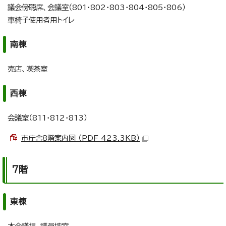
議会傍聴席、会議室（801・802・803・804・805・806）
車椅子使用者用トイレ
南棟
売店、喫茶室
西棟
会議室（811・812・813）
市庁舎8階案内図 （PDF 423.3KB）
7階
東棟