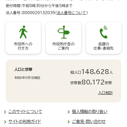
受付時間：午前8時30分から午後5時まで
法人番号：8000020132039（
法人番号について
）
市役所への
市役所庁舎の
各課の
行き方
ご案内
仕事・連絡先
人口と世帯
148,628
総人口
人
令和8年8月1日現在
80,172
世帯数
世帯
人口統計
このサイトについて
個人情報の取り扱い
サイトの利用ガイド
ご意見・問い合わせ