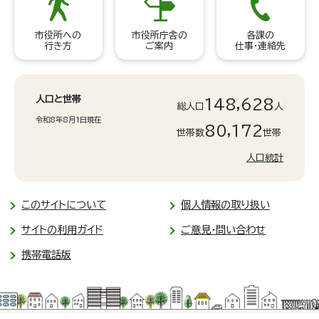
市役所への
市役所庁舎の
各課の
行き方
ご案内
仕事・連絡先
人口と世帯
148,628
総人口
人
令和8年8月1日現在
80,172
世帯数
世帯
人口統計
このサイトについて
個人情報の取り扱い
サイトの利用ガイド
ご意見・問い合わせ
携帯電話版