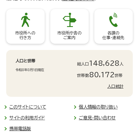
市役所への
市役所庁舎の
各課の
行き方
ご案内
仕事・連絡先
人口と世帯
148,628
総人口
人
令和8年8月1日現在
80,172
世帯数
世帯
人口統計
このサイトについて
個人情報の取り扱い
サイトの利用ガイド
ご意見・問い合わせ
携帯電話版