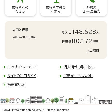
市役所への
市役所庁舎の
各課の
行き方
ご案内
仕事・連絡先
人口と世帯
148,628
総人口
人
令和8年8月1日現在
80,172
世帯数
世帯
人口統計
このサイトについて
個人情報の取り扱い
サイトの利用ガイド
ご意見・問い合わせ
携帯電話版
Copyright © Musashino-city. All rights Reserved.