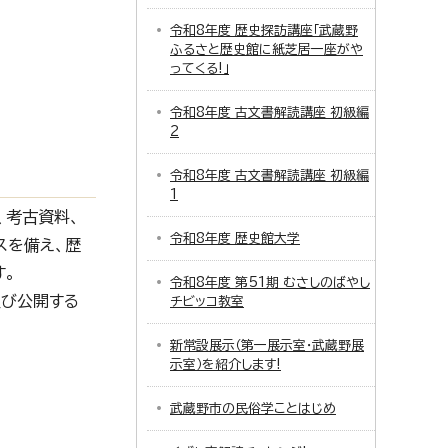
令和8年度 歴史探訪講座「武蔵野
ふるさと歴史館に紙芝居一座がや
ってくる!」
令和8年度 古文書解読講座 初級編
2
令和8年度 古文書解読講座 初級編
1
、考古資料、
令和8年度 歴史館大学
スを備え、歴
す。
令和8年度 第51期 むさしのばやし
及び公開する
チビッコ教室
新常設展示（第一展示室・武蔵野展
示室）を紹介します!
武蔵野市の民俗学ことはじめ