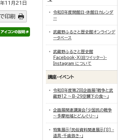
年11月21日
令和8年度開館日・休館日カレンダ
で印刷
ー
武蔵野ふるさと歴史館オンラインデ
ータベース
武蔵野ふるさと歴史館
Facebook・X（旧ツイッター）・
Instagram について
講座・イベント
令和8年度第2回企画展「戦争と武
蔵野12 ～B-29空襲下の食～」
企画展関連講演会「少国民の戦争
～多摩地域とどんぐり～」
特集展示「民俗資料関連展示[8] -
道具・千歯扱き-」