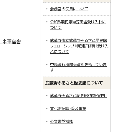
会議室の使用について
令和8年度博物館実習受け入れに
ついて
武蔵野市立武蔵野ふるさと歴史館
～ 米軍宿舎
フェローシップ（特別研修員）受け入
れについて
中島飛行機関係資料を探していま
す
武蔵野ふるさと歴史館について
武蔵野ふるさと歴史館（施設案内）
文化財保護・普及事業
公文書館機能