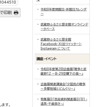
044518
令和8年度開館日・休館日カレンダ
で印刷
ー
武蔵野ふるさと歴史館オンラインデ
ータベース
武蔵野ふるさと歴史館
Facebook・X（旧ツイッター）・
Instagram について
講座・イベント
令和8年度第2回企画展「戦争と武
蔵野12 ～B-29空襲下の食～」
企画展関連講演会「少国民の戦争
～多摩地域とどんぐり～」
特集展示「民俗資料関連展示[8] -
道具・千歯扱き-」
します。