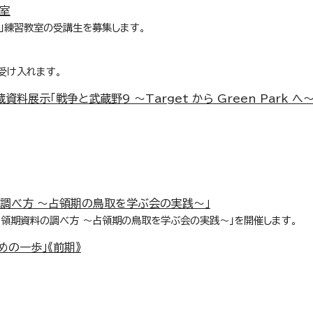
教室
」練習教室の受講生を募集します。
受け入れます。
展示「戦争と武蔵野9 ～Target から Green Park へ
調べ方 ～占領期の鳥取を学ぶ会の実践～」
占領期資料の調べ方 ～占領期の鳥取を学ぶ会の実践～」を開催します。
の一歩」《前期》