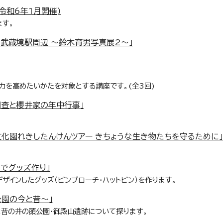
令和6年1月開催)
ます。
・武蔵境駅周辺 ～鈴木育男写真展2～」
力を高めたいかたを対象とする講座です。(全3回)
調査と櫻井家の年中行事」
文化園れきしたんけんツアー きちょうな生き物たちを守るために」
でグッズ作り」
ザインしたグッズ（ピンブローチ・ハットピン）を作ります。
公園の今と昔～」
昔の井の頭公園・御殿山遺跡について探ります。