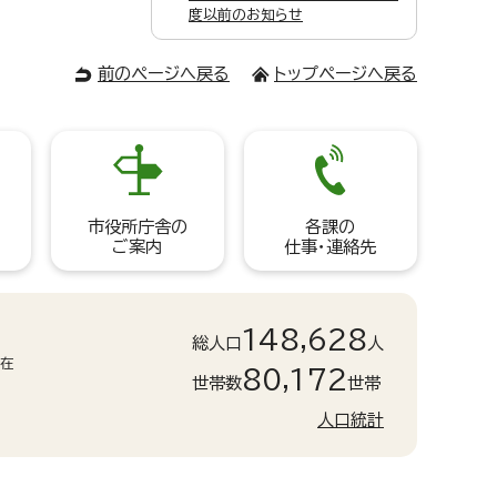
度以前のお知らせ
前のページへ戻る
トップページへ戻る
市役所庁舎の
各課の
ご案内
仕事・連絡先
148,628
総人口
人
現在
80,172
世帯数
世帯
人口統計