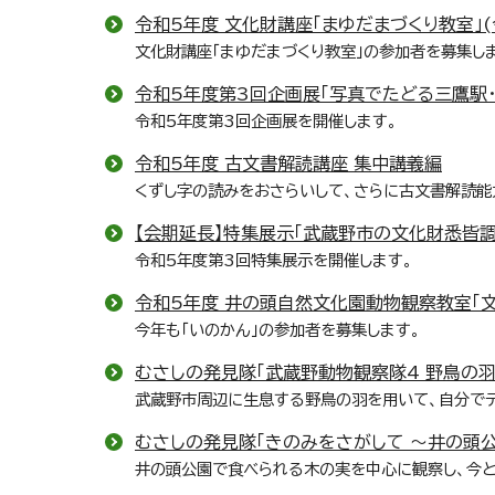
令和5年度 文化財講座「まゆだまづくり教室」(
文化財講座「まゆだまづくり教室」の参加者を募集し
令和5年度第3回企画展「写真でたどる三鷹駅
令和5年度第3回企画展を開催します。
令和5年度 古文書解読講座 集中講義編
くずし字の読みをおさらいして、さらに古文書解読能
【会期延長】特集展示「武蔵野市の文化財悉皆
令和5年度第3回特集展示を開催します。
令和5年度 井の頭自然文化園動物観察教室「
今年も「いのかん」の参加者を募集します。
むさしの発見隊「武蔵野動物観察隊4 野鳥の羽
武蔵野市周辺に生息する野鳥の羽を用いて、自分でデ
むさしの発見隊「きのみをさがして ～井の頭
井の頭公園で食べられる木の実を中心に観察し、今と