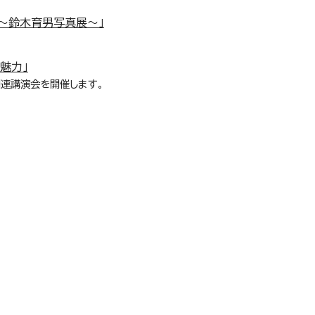
～鈴木育男写真展～」
魅力」
関連講演会を開催します。