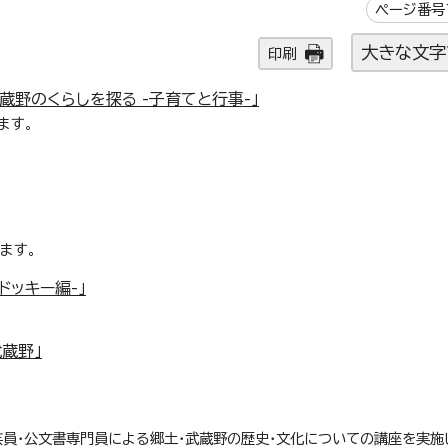
ページ番号1
大きな文字
印刷
蔵野のくらしを探る -子育てと行事-」
ます。
ます。
ドッキー編-」
蔵野」
員・公文書専門員による郷土・武蔵野の歴史・文化についての講座を実施