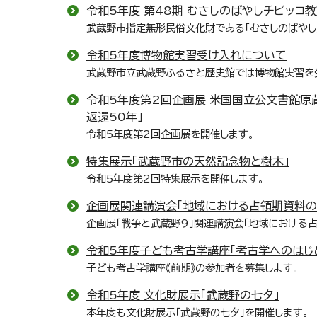
令和5年度 第48期 むさしのばやしチビッコ
武蔵野市指定無形民俗文化財である「むさしのばやし
令和5年度博物館実習受け入れについて
武蔵野市立武蔵野ふるさと歴史館では博物館実習を
令和5年度第2回企画展 米国国立公文書館原蔵資料
返還50年」
令和5年度第2回企画展を開催します。
特集展示「武蔵野市の天然記念物と樹木」
令和5年度第2回特集展示を開催します。
企画展関連講演会「地域における占領期資料の
企画展「戦争と武蔵野9」関連講演会「地域における
令和5年度子ども考古学講座「考古学へのはじめ
子ども考古学講座《前期》の参加者を募集します。
令和5年度 文化財展示「武蔵野の七夕」
本年度も文化財展示「武蔵野の七夕」を開催します。