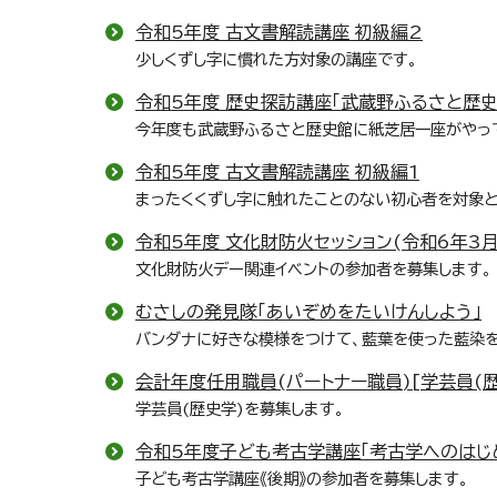
令和5年度 古文書解読講座 初級編2
少しくずし字に慣れた方対象の講座です。
令和5年度 歴史探訪講座「武蔵野ふるさと歴史
今年度も武蔵野ふるさと歴史館に紙芝居一座がやっ
令和5年度 古文書解読講座 初級編1
まったくくずし字に触れたことのない初心者を対象と
令和5年度 文化財防火セッション(令和6年3月
文化財防火デー関連イベントの参加者を募集します。
むさしの発見隊「あいぞめをたいけんしよう」
バンダナに好きな模様をつけて、藍葉を使った藍染を
会計年度任用職員(パートナー職員)[学芸員(
学芸員(歴史学)を募集します。
令和5年度子ども考古学講座「考古学へのはじめ
子ども考古学講座《後期》の参加者を募集します。