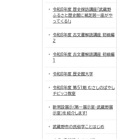
令和8年度 歴史探訪講座「武蔵野
ふるさと歴史館に紙芝居一座がや
ってくる!」
令和8年度 古文書解読講座 初級編
2
令和8年度 古文書解読講座 初級編
1
令和8年度 歴史館大学
令和8年度 第51期 むさしのばやし
チビッコ教室
新常設展示（第一展示室・武蔵野展
示室）を紹介します!
武蔵野市の民俗学ことはじめ