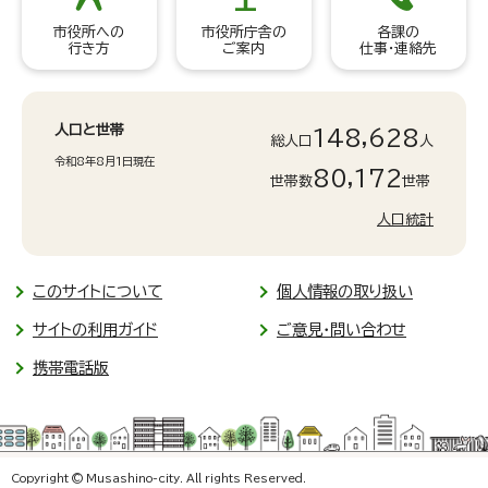
市役所への
市役所庁舎の
各課の
行き方
ご案内
仕事・連絡先
人口と世帯
148,628
総人口
人
令和8年8月1日現在
80,172
世帯数
世帯
人口統計
このサイトについて
個人情報の取り扱い
サイトの利用ガイド
ご意見・問い合わせ
携帯電話版
Copyright © Musashino-city. All rights Reserved.