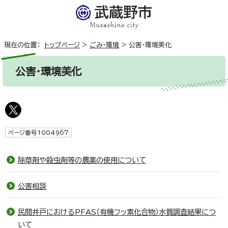
現在の位置：
トップページ
>
ごみ・環境
>
公害・環境美化
公害・環境美化
ページ番号1004967
除草剤や殺虫剤等の農薬の使用について
公害相談
民間井戸におけるPFAS（有機フッ素化合物）水質調査結果につ
いて