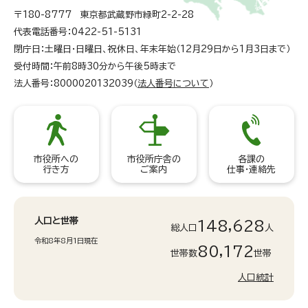
〒180-8777 東京都武蔵野市緑町2-2-28
代表電話番号：0422-51-5131
閉庁日：土曜日・日曜日、祝休日、年末年始（12月29日から1月3日まで）
受付時間：午前8時30分から午後5時まで
法人番号：8000020132039（
法人番号について
）
市役所への
市役所庁舎の
各課の
行き方
ご案内
仕事・連絡先
人口と世帯
148,628
総人口
人
令和8年8月1日現在
80,172
世帯数
世帯
人口統計