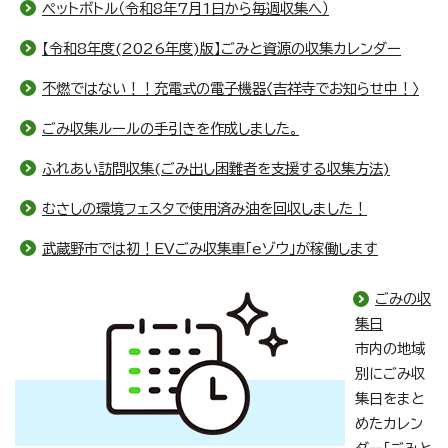
ペットボトル（令和8年7月1日から毎週収集へ）
【令和8年度(2026年度)版】ごみと資源の収集カレンダー
不燃ではない！！充電式の電子機器〈吉祥寺でお知らせ中！〉
ごみ収集ルールの手引きを作成しました。
ふれあい訪問収集(ごみ出し困難者を支援する収集方法)
むさしの環境フェスタで使用済み油を回収しました！
武蔵野市では初！EVごみ収集車「eゾウ」が稼働します
ごみの収
集日
市内の地域
別にごみ収
集日をまと
めたカレン