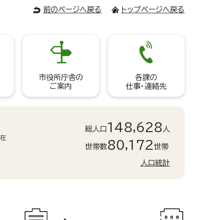
前のページへ戻る
トップページへ戻る
市役所庁舎の
各課の
ご案内
仕事・連絡先
148,628
総人口
人
現在
80,172
世帯数
世帯
人口統計