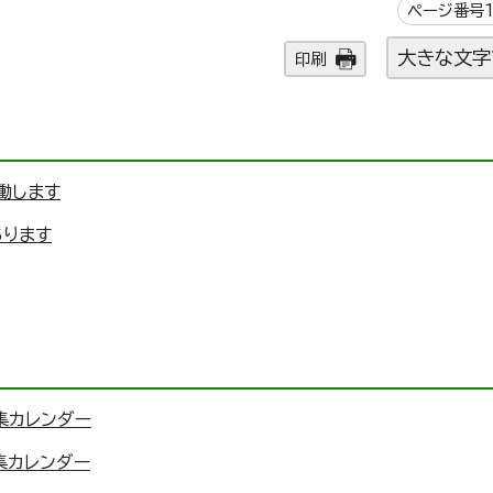
ページ番号1
大きな文字
印刷
働します
あります
集カレンダー
集カレンダー