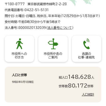
〒180-8777 東京都武蔵野市緑町2-2-28
代表電話番号：0422-51-5131
閉庁日：土曜日・日曜日、祝休日、年末年始（12月29日から1月3日まで）
受付時間：午前8時30分から午後5時まで
法人番号：8000020132039（
法人番号について
）
市役所への
市役所庁舎の
各課の
行き方
ご案内
仕事・連絡先
人口と世帯
148,628
総人口
人
令和8年8月1日現在
80,172
世帯数
世帯
人口統計