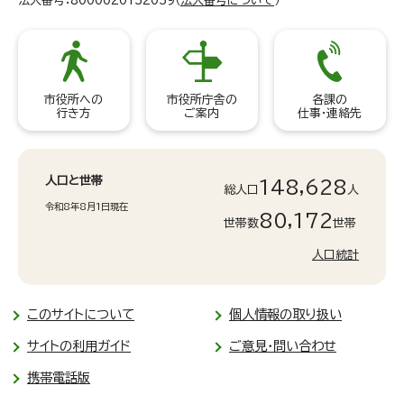
法人番号：8000020132039（
法人番号について
）
市役所への
市役所庁舎の
各課の
行き方
ご案内
仕事・連絡先
人口と世帯
148,628
総人口
人
令和8年8月1日現在
80,172
世帯数
世帯
人口統計
このサイトについて
個人情報の取り扱い
サイトの利用ガイド
ご意見・問い合わせ
携帯電話版