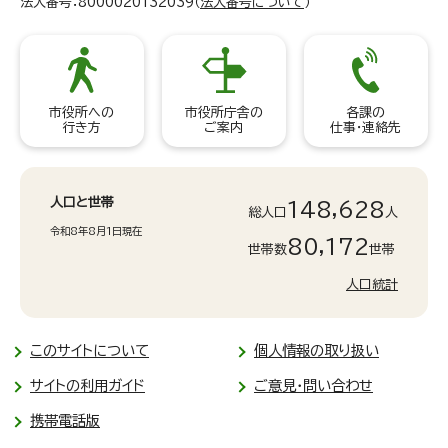
法人番号：8000020132039（
法人番号について
）
市役所への
市役所庁舎の
各課の
行き方
ご案内
仕事・連絡先
人口と世帯
148,628
総人口
人
令和8年8月1日現在
80,172
世帯数
世帯
人口統計
このサイトについて
個人情報の取り扱い
サイトの利用ガイド
ご意見・問い合わせ
携帯電話版