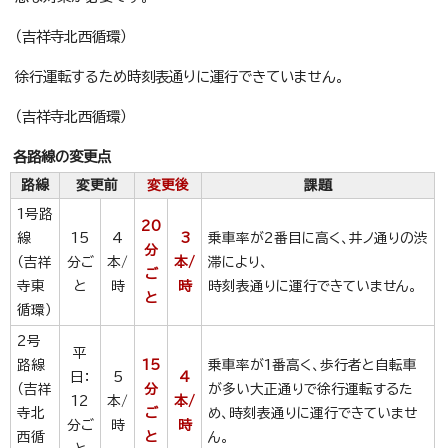
（吉祥寺北西循環）
徐行運転するため時刻表通りに運行できていません。
（吉祥寺北西循環）
各路線の変更点
路線
変更前
変更後
課題
1号路
20
線
15
4
3
乗車率が2番目に高く、井ノ通りの渋
分
（吉祥
分ご
本/
本/
滞により、
ご
寺東
と
時
時
時刻表通りに運行できていません。
と
循環）
2号
平
路線
15
乗車率が1番高く、歩行者と自転車
日：
5
4
（吉祥
分
が多い大正通りで徐行運転するた
12
本/
本/
寺北
ご
め、時刻表通りに運行できていませ
分ご
時
時
西循
と
ん。