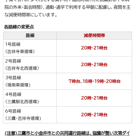
院の外来・面会時間）、通勤・通学で利用する早朝に配慮し、夜間を主
な減便時間帯にしています。
各路線の変更点
路線
減便時間帯
1号路線
20時・21時台
（吉祥寺東循環）
2号路線
20時・21時台
（吉祥寺北西循環）
3号路線
7時台、18時・19時・20時台
（境南東循環)
4号路線
20時・21時台
（三鷹駅北西循環)
6号路線
20時・21時台
（三鷹・吉祥寺循環)
(注意)三鷹市と小金井市との共同運行路線は、協議が整い次第ダイ