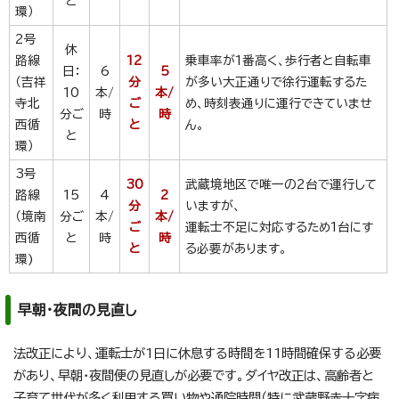
と
環）
2号
休
路線
12
乗車率が1番高く、歩行者と自転車
日：
6
5
（吉祥
分
が多い大正通りで徐行運転するた
10
本/
本/
寺北
ご
め、時刻表通りに運行できていませ
分ご
時
時
西循
と
ん。
と
環）
3号
30
武蔵境地区で唯一の2台で運行して
路線
15
4
2
分
いますが、
（境南
分ご
本/
本/
ご
運転士不足に対応するため1台にす
西循
と
時
時
と
る必要があります。
環)
早朝・夜間の見直し
法改正により、運転士が1日に休息する時間を11時間確保する必要
があり、早朝・夜間便の見直しが必要です。ダイヤ改正は、高齢者と
子育て世代が多く利用する買い物や通院時間（特に武蔵野赤十字病