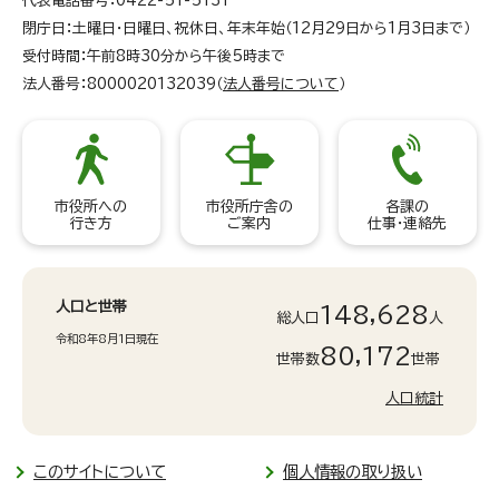
代表電話番号：0422-51-5131
閉庁日：土曜日・日曜日、祝休日、年末年始（12月29日から1月3日まで）
受付時間：午前8時30分から午後5時まで
法人番号：8000020132039（
法人番号について
）
市役所への
市役所庁舎の
各課の
行き方
ご案内
仕事・連絡先
人口と世帯
148,628
総人口
人
令和8年8月1日現在
80,172
世帯数
世帯
人口統計
このサイトについて
個人情報の取り扱い