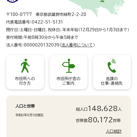
〒180-8777 東京都武蔵野市緑町2-2-28
代表電話番号：0422-51-5131
閉庁日：土曜日・日曜日、祝休日、年末年始（12月29日から1月3日まで）
受付時間：午前8時30分から午後5時まで
法人番号：8000020132039（
法人番号について
）
市役所への
市役所庁舎の
各課の
行き方
ご案内
仕事・連絡先
人口と世帯
148,628
総人口
人
令和8年8月1日現在
80,172
世帯数
世帯
人口統計