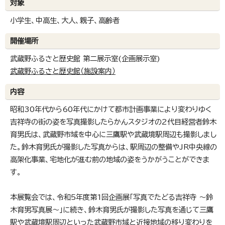
対象
小学生、中高生、大人、親子、高齢者
開催場所
武蔵野ふるさと歴史館 第二展示室(企画展示室)
武蔵野ふるさと歴史館（施設案内）
内容
昭和30年代から60年代にかけて都市計画事業により変わりゆく
吉祥寺の街の姿を写真撮影したらかんスタジオの2代目経営者鈴木
育男氏は、武蔵野市域を中心に三鷹駅や武蔵境駅周辺も撮影しまし
た。鈴木育男氏が撮影した写真からは、駅周辺の整備やJR中央線の
高架化事業、宅地化が進む前の地域の姿をうかがうことができま
す。
本展覧会では、令和5年度第1回企画展「写真でたどる吉祥寺 ～鈴
木育男写真展～」に続き、鈴木育男氏が撮影した写真を通じて三鷹
駅や武蔵境駅周辺といった武蔵野市域と近接地域の移り変わりを