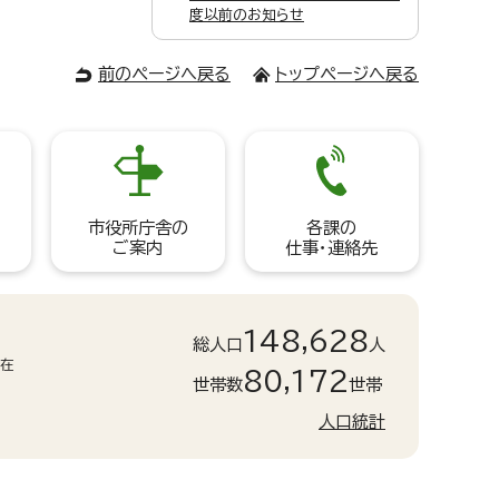
度以前のお知らせ
前のページへ戻る
トップページへ戻る
市役所庁舎の
各課の
ご案内
仕事・連絡先
148,628
総人口
人
現在
80,172
世帯数
世帯
人口統計