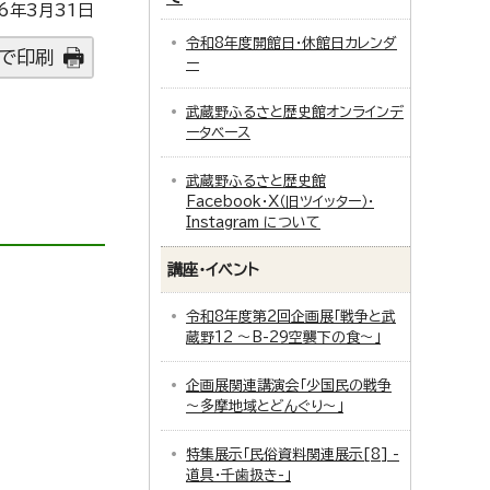
6年3月31日
令和8年度開館日・休館日カレンダ
で印刷
ー
武蔵野ふるさと歴史館オンラインデ
ータベース
武蔵野ふるさと歴史館
Facebook・X（旧ツイッター）・
Instagram について
講座・イベント
令和8年度第2回企画展「戦争と武
蔵野12 ～B-29空襲下の食～」
企画展関連講演会「少国民の戦争
～多摩地域とどんぐり～」
特集展示「民俗資料関連展示[8] -
道具・千歯扱き-」