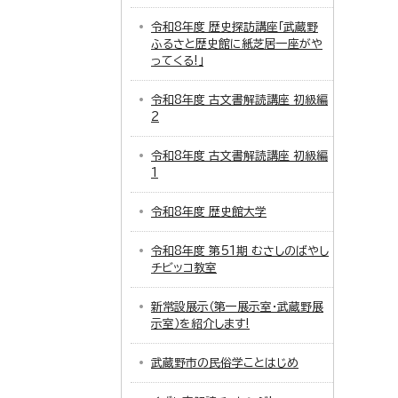
令和8年度 歴史探訪講座「武蔵野
ふるさと歴史館に紙芝居一座がや
ってくる!」
令和8年度 古文書解読講座 初級編
2
令和8年度 古文書解読講座 初級編
1
令和8年度 歴史館大学
令和8年度 第51期 むさしのばやし
チビッコ教室
新常設展示（第一展示室・武蔵野展
示室）を紹介します!
武蔵野市の民俗学ことはじめ