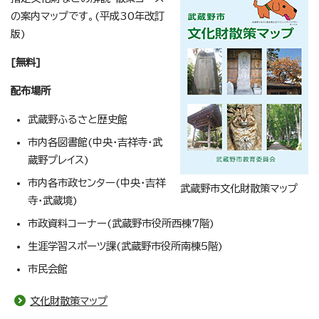
の案内マップです。(平成30年改訂
版)
[無料]
配布場所
武蔵野ふるさと歴史館
市内各図書館(中央・吉祥寺・武
蔵野プレイス)
市内各市政センター(中央・吉祥
武蔵野市文化財散策マップ
寺・武蔵境)
市政資料コーナー(武蔵野市役所西棟7階)
生涯学習スポーツ課(武蔵野市役所南棟5階)
市民会館
文化財散策マップ