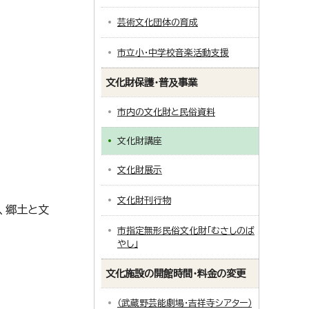
芸術文化団体の育成
市立小・中学校音楽活動支援
文化財保護・普及事業
市内の文化財と民俗資料
文化財講座
文化財展示
文化財刊行物
、郷土と文
市指定無形民俗文化財「むさしのば
やし」
文化施設の開館時間・料金の変更
（武蔵野芸能劇場・吉祥寺シアター）