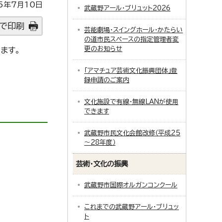
5年7月10日
武蔵野アール・ブリュット2026
で印刷
芸能劇場・スイングホール・かたらい
の道市民スペースの指定管理者変
更のお知らせ
ます。
「アマチュア芸術文化振興団体」登
録申請のご案内
文化施設で有線・無線LANが使用
できます
武蔵野市民文化会館改修（平成25
～28年度）
芸術・文化の振興
武蔵野市国際オルガンコンクール
これまでの武蔵野アール・ブリュッ
ト