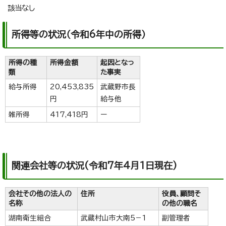
該当なし
所得等の状況（令和6年中の所得）
所得の種
所得金額
起因となっ
類
た事実
給与所得
20,453,835
武蔵野市長
円
給与他
雑所得
417,418円
ー
関連会社等の状況(令和7年4月1日現在)
会社その他の法人の
住所
役員、顧問そ
名称
の他の職名
湖南衛生組合
武蔵村山市大南5－1
副管理者