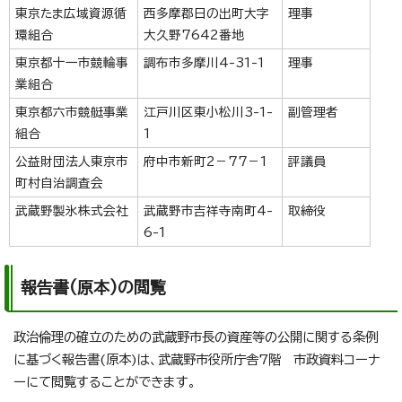
東京たま広域資源循
西多摩郡日の出町大字
理事
環組合
大久野7642番地
東京都十一市競輪事
調布市多摩川4-31-1
理事
業組合
東京都六市競艇事業
江戸川区東小松川3-1-
副管理者
組合
1
公益財団法人東京市
府中市新町2－77－1
評議員
町村自治調査会
武蔵野製氷株式会社
武蔵野市吉祥寺南町4-
取締役
6-1
報告書(原本)の閲覧
政治倫理の確立のための武蔵野市長の資産等の公開に関する条例
に基づく報告書(原本)は、武蔵野市役所庁舎7階 市政資料コーナ
ーにて閲覧することができます。