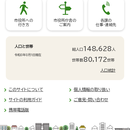
市役所への
市役所庁舎の
各課の
行き方
ご案内
仕事・連絡先
人口と世帯
148,628
総人口
人
令和8年8月1日現在
80,172
世帯数
世帯
人口統計
このサイトについて
個人情報の取り扱い
サイトの利用ガイド
ご意見・問い合わせ
携帯電話版