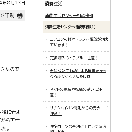
4年8月13日
消費生活
で印刷
消費生活センター相談事例
消費生活センター相談事例（1）
エアコンの修理トラブル相談が増え
ています！
定期購入のトラブルに注意！
てきたので
悪質な訪問勧誘による被害をまち
ぐるみでなくすためには
ネットの副業や転職の誘いに注
意！
リチウムイオン電池からの発火にご
月後に着よ
注意！
てから苦情
住宅ローンの金利が上昇して返済
れた。