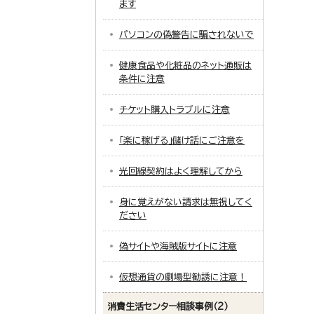
ます
パソコンの偽警告に騙されないで
健康食品や化粧品のネット通販は
条件に注意
チケット購入トラブルに注意
「楽に稼げる」儲け話にご注意を
光回線契約はよく理解してから
身に覚えがない請求は無視してく
ださい
偽サイトや海賊版サイトに注意
仮想通貨の劇場型勧誘に注意！
消費生活センター相談事例（2）