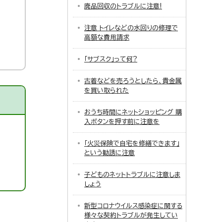
廃品回収のトラブルに注意!
注意 トイレなどの水回りの修理で
高額な費用請求
「サブスク」って何?
古着などを売ろうとしたら、貴金属
を買い取られた
おうち時間にネットショッピング 購
入ボタンを押す前に注意を
「火災保険で自宅を修繕できます」
という勧誘に注意
子どものネットトラブルに注意しま
しょう
新型コロナウイルス感染症に関する
様々な契約トラブルが発生してい