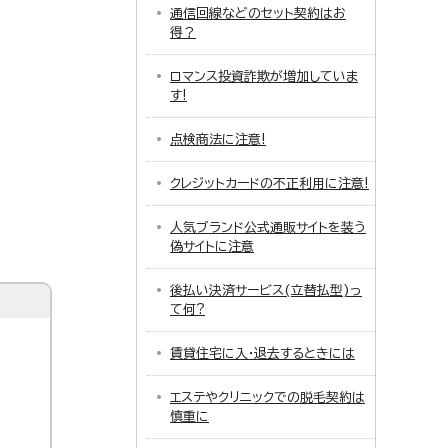
通信回線などのセット契約はお
得？
ロマンス投資詐欺が増加していま
す!
点検商法に注意!
クレジットカードの不正利用に注意!
人気ブランド公式通販サイトを装う
偽サイトに注意
後払い決済サービス(立替払型)っ
て何?
賃貸住宅に入・退去するときには
エステやクリニックでの脱毛契約は
慎重に