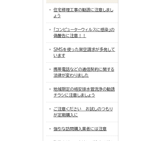
住宅修理工事の勧誘に注意しまし
ょう
「コンピューターウィルスに感染」の
偽警告に注意！！
SMSを使った架空請求が多発して
います
携帯電話などの通信契約に関する
法律が変わりました
地域限定の格安排水管洗浄の勧誘
チラシに注意しましょう
ご注意ください お試しのつもり
が定期購入に
強引な訪問購入業者には注意