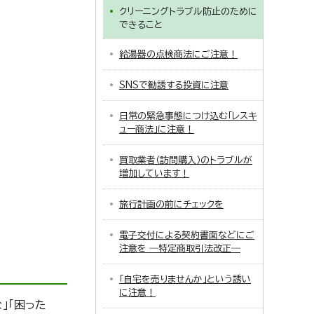
クリーニングトラブル防止のために
できること
給湯器の点検商法にご注意！
SNSで勧誘する投資に注意
日常の緊急事態につけ込む「レスキ
ュー商法」に注意！
買取業者（訪問購入）のトラブルが
増加しています！
旅行計画の前にチェックを
電子交付による契約書面などにご
注意を ―特定商取引法改正―
「自宅を売りませんか」という誘い
に注意！
」「困った