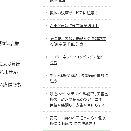
額が増加
後払い決済サービスに注意！
さまざまな点検商法が増加！
身に覚えのない未納料金を請求す
頼時に店舗
る「架空請求」に注意！
インターネットショッピングに潜む
わな
により算出
れません。
ネット通販で購入した製品の事故に
注意
い店舗でも
最近ネットやテレビ・雑誌で、美容医
療の手軽さや金額の安いモニター
価格を強調した広告を目にします
安売りに誘われて通ったら～催眠
療法（SF商法）にご注意を！