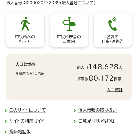
法人番号：8000020132039（
法人番号について
）
市役所への
市役所庁舎の
各課の
行き方
ご案内
仕事・連絡先
人口と世帯
148,628
総人口
人
令和8年8月1日現在
80,172
世帯数
世帯
人口統計
このサイトについて
個人情報の取り扱い
サイトの利用ガイド
ご意見・問い合わせ
携帯電話版