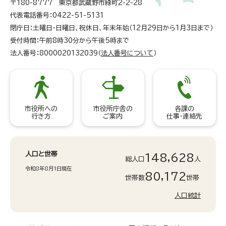
〒180-8777 東京都武蔵野市緑町2-2-28
代表電話番号：0422-51-5131
閉庁日：土曜日・日曜日、祝休日、年末年始（12月29日から1月3日まで）
受付時間：午前8時30分から午後5時まで
法人番号：8000020132039（
法人番号について
）
市役所への
市役所庁舎の
各課の
行き方
ご案内
仕事・連絡先
人口と世帯
148,628
総人口
人
令和8年8月1日現在
80,172
世帯数
世帯
人口統計