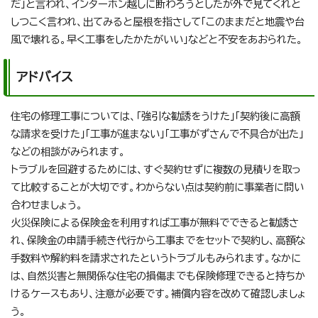
だ」と言われ、インターホン越しに断わろうとしたが外で見てくれと
しつこく言われ、出てみると屋根を指さして「このままだと地震や台
風で壊れる。早く工事をしたかたがいい」などと不安をあおられた。
アドバイス
住宅の修理工事については、「強引な勧誘をうけた」「契約後に高額
な請求を受けた」「工事が進まない」「工事がずさんで不具合が出た」
などの相談がみられます。
トラブルを回避するためには、すぐ契約せずに複数の見積りを取っ
て比較することが大切です。わからない点は契約前に事業者に問い
合わせましょう。
火災保険による保険金を利用すれば工事が無料でできると勧誘さ
れ、保険金の申請手続き代行から工事までをセットで契約し、高額な
手数料や解約料を請求されたというトラブルもみられます。なかに
は、自然災害と無関係な住宅の損傷までも保険修理できると持ちか
けるケースもあり、注意が必要です。補償内容を改めて確認しましょ
う。