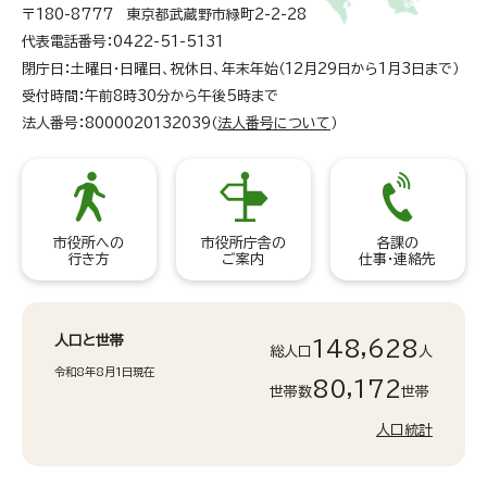
〒180-8777 東京都武蔵野市緑町2-2-28
代表電話番号：0422-51-5131
閉庁日：土曜日・日曜日、祝休日、年末年始（12月29日から1月3日まで）
受付時間：午前8時30分から午後5時まで
法人番号：8000020132039（
法人番号について
）
市役所への
市役所庁舎の
各課の
行き方
ご案内
仕事・連絡先
人口と世帯
148,628
総人口
人
令和8年8月1日現在
80,172
世帯数
世帯
人口統計