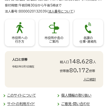
受付時間：午前8時30分から午後5時まで
法人番号：8000020132039（
法人番号について
）
市役所への
市役所庁舎の
各課の
行き方
ご案内
仕事・連絡先
人口と世帯
148,628
総人口
人
令和8年8月1日現在
80,172
世帯数
世帯
人口統計
このサイトについて
個人情報の取り扱い
サイトの利用ガイド
ご意見・問い合わせ