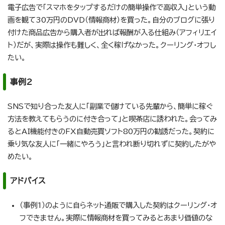
電子広告で「スマホをタップするだけの簡単操作で高収入」という動
画を観て30万円のDVD（情報商材）を買った。自分のブログに張り
付けた商品広告から購入者が出れば報酬が入る仕組み（アフィリエイ
ト）だが、実際は操作も難しく、全く稼げなかった。クーリング・オフし
たい。
事例2
SNSで知り合った友人に「副業で儲けている先輩から、簡単に稼ぐ
方法を教えてもらうのに付き合って」と喫茶店に誘われた。会ってみ
るとAI機能付きのFX自動売買ソフト80万円の勧誘だった。契約に
乗り気な友人に「一緒にやろう」と言われ断り切れずに契約したがや
めたい。
アドバイス
（事例1）のように自らネット通販で購入した契約はクーリング・オ
フできません。実際に情報商材を買ってみるとあまり価値のな