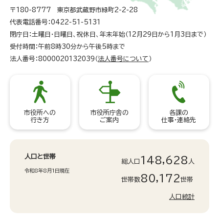
〒180-8777 東京都武蔵野市緑町2-2-28
代表電話番号：0422-51-5131
閉庁日：土曜日・日曜日、祝休日、年末年始（12月29日から1月3日まで）
受付時間：午前8時30分から午後5時まで
法人番号：8000020132039（
法人番号について
）
市役所への
市役所庁舎の
各課の
行き方
ご案内
仕事・連絡先
人口と世帯
148,628
総人口
人
令和8年8月1日現在
80,172
世帯数
世帯
人口統計