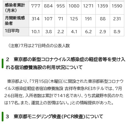
感染者累計
777
884
955
1080
1271
1359
1590
（月末）
月間新規感
314
107
71
125
191
88
231
染者
1日平均
10.1
3.8
2.2
4.1
6.2
2.9
8.9
（注意）7月は27日時点の公表人数
2 東京都の新型コロナウイルス感染症の軽症者等を受け入
れる宿泊療養施設の利用状況について
東京都より、「7月15日（木曜日）に開設された東京都新型コロナウ
イルス感染症軽症者宿泊療養施設 吉祥寺東急REIホテルでは、7月
26日現在、入所者数は累計で141名であり、うち武蔵野市民のかた
は17名。また、運営上の苦情はない。」との情報提供があった。
3 東京都モニタリング検査(PCR検査)について