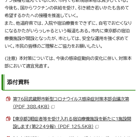
チン接種も進んでいるため、市内でも新規感染者は減少している。
今後も、国からワクチンの供給を受け、引き続き若いかたも含めて
希望するかたへの接種を推進していく。
また、他道府県では、入院や宿泊療養をできずに、自宅でお亡くなり
になるかたがいらっしゃるという報道もある。市内に東京都の宿泊
療養施設が開設となったが、市としては、安全な運用を強く求めて
いく。市民の皆様のご理解とご協力をお願いしたい。
(注意) 本対策については、今後の感染症動向の変化に伴い、対策本
部において適宜見直す。
添付資料
第76回武蔵野市新型コロナウイルス感染症対策本部会議次第
（PDF 388.4KB）
【東京都】軽症者等を受け入れる宿泊療養施設を新たに1施設開
設します(第2249報) （PDF 125.5KB）