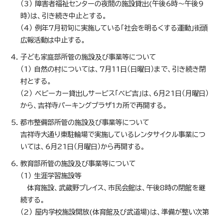
（3） 障害者福祉センターの夜間の施設貸出(午後6時～午後9
時）は、引き続き中止とする。
（4） 例年7月初旬に実施している「社会を明るくする運動」街頭
広報活動は中止する。
子ども家庭部所管の施設及び事業等について
（1） 自然の村については、7月11日（日曜日）まで、引き続き閉
村とする。
（2） ベビーカー貸出しサービス「べビ吉」は、6月21日（月曜日）
から、吉祥寺パーキングプラザ1カ所で再開する。
都市整備部所管の施設及び事業等について
吉祥寺大通り東駐輪場で実施しているレンタサイクル事業につ
いては、6月21日（月曜日）から再開する。
教育部所管の施設及び事業等について
（1） 生涯学習施設等
体育施設、武蔵野プレイス、市民会館は、午後8時の閉館を継
続する。
（2） 屋内学校施設開放(体育館及び武道場)は、準備が整い次第