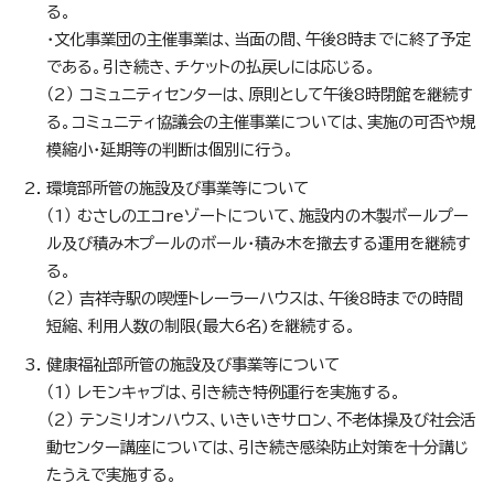
る。
・文化事業団の主催事業は、当面の間、午後8時までに終了予定
である。引き続き、チケットの払戻しには応じる。
（2） コミュニティセンターは、原則として午後8時閉館を継続す
る。コミュニティ協議会の主催事業については、実施の可否や規
模縮小・延期等の判断は個別に行う。
環境部所管の施設及び事業等について
（1） むさしのエコreゾートについて、施設内の木製ボールプー
ル及び積み木プールのボール・積み木を撤去する運用を継続す
る。
（2） 吉祥寺駅の喫煙トレーラーハウスは、午後8時までの時間
短縮、利用人数の制限(最大6名)を継続する。
健康福祉部所管の施設及び事業等について
（1） レモンキャブは、引き続き特例運行を実施する。
（2） テンミリオンハウス、いきいきサロン、不老体操及び社会活
動センター講座については、引き続き感染防止対策を十分講じ
たうえで実施する。