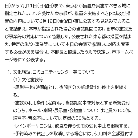
日）から7月11日（日曜日）まで、東京都が措置を実施すべき区域に
指定された。これを受けた東京都が、措置を実施すべき区域及び措
置の内容について6月18日（金曜日）夜に公表する見込みであるこ
とを踏まえ、本市が指定された場合の当該期間における市の施設及
び事業等の対応について協議した。公表された東京都の措置を踏ま
え、特定の施設・事業等について本日の会議で協議した対応を変更
する必要がある場合は、本部長と協議したうえで決定し、市ホームペ
ージ等にて公表する。
文化施設、コミュニティセンター等について
（1） 文化施設等
・原則午後8時閉館とし、夜間区分の新規貸出し停止を継続す
る。
・施設の利用条件(定員)は、当該期間中を対象とする新規受付
のうち、ホール・劇場・展示室・会議室については定員の100％、
練習室・音楽室については定員の50％とする。
・レインボーサロンは、飲食を伴う使用の受付中止を継続する。
・予約済みの貸出しを取消しする場合には、使用料を全額還付す