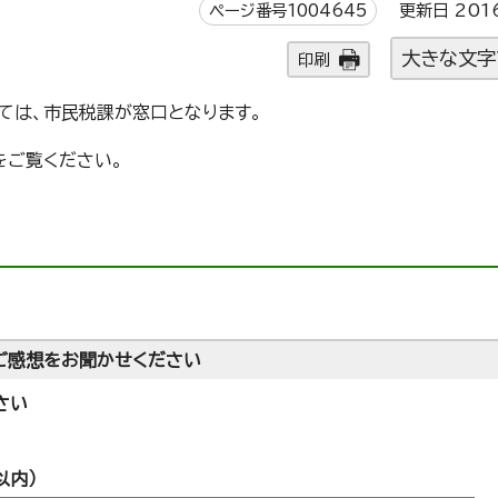
ページ番号1004645
更新日 201
大きな文字
印刷
ては、市民税課が窓口となります。
をご覧ください。
ご感想をお聞かせください
さい
以内）