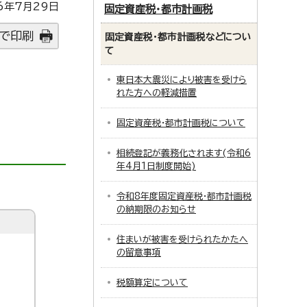
6年7月29日
固定資産税・都市計画税
で印刷
固定資産税・都市計画税などについ
て
東日本大震災により被害を受けら
れた方への軽減措置
固定資産税・都市計画税について
相続登記が義務化されます(令和6
年4月1日制度開始)
令和8年度固定資産税・都市計画税
の納期限のお知らせ
住まいが被害を受けられたかたへ
の留意事項
税額算定について