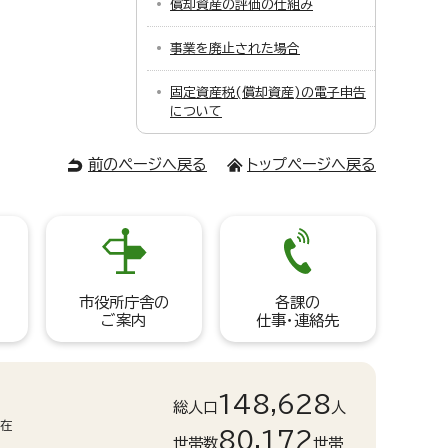
償却資産の評価の仕組み
事業を廃止された場合
固定資産税(償却資産)の電子申告
について
前のページへ戻る
トップページへ戻る
市役所庁舎の
各課の
ご案内
仕事・連絡先
148,628
総人口
人
現在
80,172
世帯数
世帯