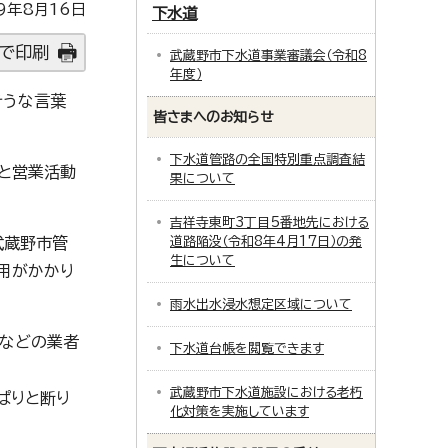
9年8月16日
下水道
で印刷
武蔵野市下水道事業審議会（令和8
年度）
そうな言葉
皆さまへのお知らせ
下水道管路の全国特別重点調査結
うと営業活動
果について
吉祥寺東町3丁目5番地先における
武蔵野市管
道路陥没（令和8年4月17日）の発
生について
費用がかかり
雨水出水浸水想定区域について
検などの業者
下水道台帳を閲覧できます
武蔵野市下水道施設における老朽
ぱりと断り
化対策を実施しています