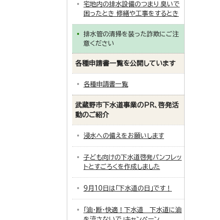
宅地内の排水設備のつまり 臭いで
困ったとき 修繕や工事をするとき
排水管の清掃を装った詐欺にご注
意ください
各種申請書一覧を公開しています
各種申請書一覧
武蔵野市下水道事業のPR、啓発活
動のご紹介
浸水への備えをお願いします
子ども向けの下水道啓発パンフレッ
トとすごろくを作成しました
9月10日は「下水道の日」です！
「油・断・快適！下水道 下水道に油
を流さないで」キャンペーン