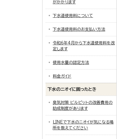
がかかります
下水道使用料について
下水道使用料のお支払い方法
令和6年4月から下水道使用料を改
定します
使用水量の認定方法
料金ガイド
下水のニオイに困ったとき
臭気対策 ビルピットの改善費用の
助成制度があります
LINEで下水のニオイが気になる場
所を教えてください