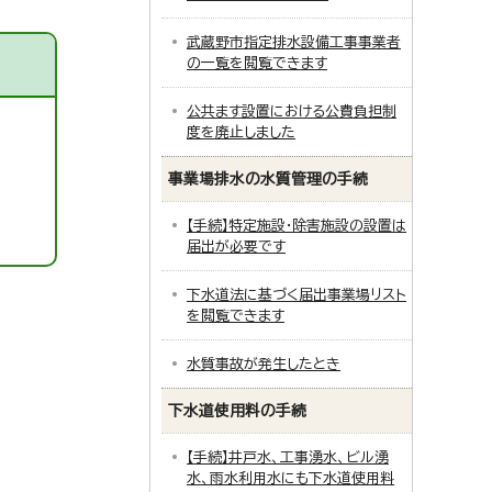
武蔵野市指定排水設備工事事業者
の一覧を閲覧できます
公共ます設置における公費負担制
度を廃止しました
事業場排水の水質管理の手続
【手続】特定施設・除害施設の設置は
届出が必要です
下水道法に基づく届出事業場リスト
を閲覧できます
水質事故が発生したとき
下水道使用料の手続
【手続】井戸水、工事湧水、ビル湧
水、雨水利用水にも下水道使用料