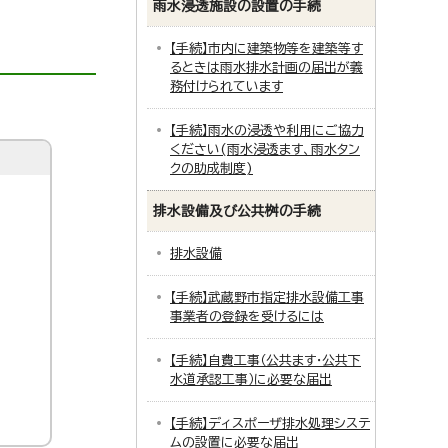
雨水浸透施設の設置の手続
【手続】市内に建築物等を建築等す
るときは雨水排水計画の届出が義
務付けられています
【手続】雨水の浸透や利用にご協力
ください(雨水浸透ます、雨水タン
クの助成制度)
排水設備及び公共桝の手続
排水設備
【手続】武蔵野市指定排水設備工事
事業者の登録を受けるには
【手続】自費工事（公共ます・公共下
水道承認工事）に必要な届出
【手続】ディスポーザ排水処理システ
ムの設置に必要な届出