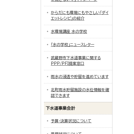
からだにも環境にもやさしい「ダイ
エットレシピ」の紹介
水環境講座 水の学校
「水の学校」ニュースレター
武蔵野市下水道事業に関する
PPP/PFI提案窓口
雨水の浸透や貯留を進めています
北町雨水貯留施設の水位情報を確
認できます
下水道事業会計
予算・決算状況について