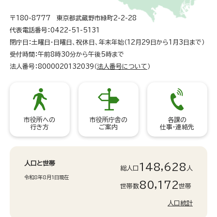
〒180-8777 東京都武蔵野市緑町2-2-28
代表電話番号：0422-51-5131
閉庁日：土曜日・日曜日、祝休日、年末年始（12月29日から1月3日まで）
受付時間：午前8時30分から午後5時まで
法人番号：8000020132039（
法人番号について
）
市役所への
市役所庁舎の
各課の
行き方
ご案内
仕事・連絡先
人口と世帯
148,628
総人口
人
令和8年8月1日現在
80,172
世帯数
世帯
人口統計