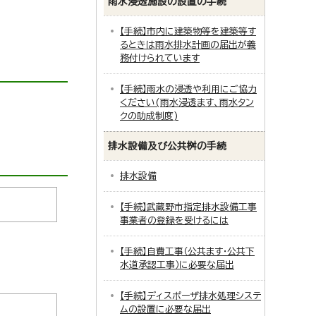
雨水浸透施設の設置の手続
【手続】市内に建築物等を建築等す
るときは雨水排水計画の届出が義
務付けられています
【手続】雨水の浸透や利用にご協力
ください(雨水浸透ます、雨水タン
クの助成制度)
排水設備及び公共桝の手続
排水設備
【手続】武蔵野市指定排水設備工事
事業者の登録を受けるには
【手続】自費工事（公共ます・公共下
水道承認工事）に必要な届出
【手続】ディスポーザ排水処理システ
ムの設置に必要な届出