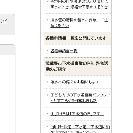
宅地内の排水設備のつまり 臭いで
困ったとき 修繕や工事をするとき
排水管の清掃を装った詐欺にご注
ィンド
意ください
各種申請書一覧を公開しています
各種申請書一覧
武蔵野市下水道事業のPR、啓発活
動のご紹介
浸水への備えをお願いします
子ども向けの下水道啓発パンフレッ
トとすごろくを作成しました
9月10日は「下水道の日」です！
「油・断・快適！下水道 下水道に油
を流さないで」キャンペーン