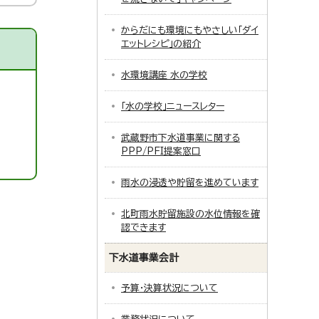
からだにも環境にもやさしい「ダイ
エットレシピ」の紹介
水環境講座 水の学校
「水の学校」ニュースレター
武蔵野市下水道事業に関する
PPP/PFI提案窓口
雨水の浸透や貯留を進めています
北町雨水貯留施設の水位情報を確
認できます
下水道事業会計
予算・決算状況について