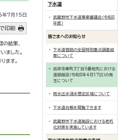
下水道
6年7月15日
武蔵野市下水道事業審議会（令和8
年度）
で印刷
皆さまへのお知らせ
認の結果、
下水道管路の全国特別重点調査結
いました。
果について
ります。
吉祥寺東町3丁目5番地先における
道路陥没（令和8年4月17日）の発
生について
雨水出水浸水想定区域について
下水道台帳を閲覧できます
武蔵野市下水道施設における老朽
化対策を実施しています