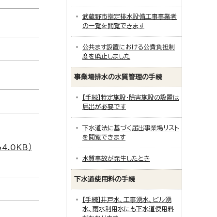
武蔵野市指定排水設備工事事業者
の一覧を閲覧できます
公共ます設置における公費負担制
度を廃止しました
事業場排水の水質管理の手続
【手続】特定施設・除害施設の設置は
届出が必要です
下水道法に基づく届出事業場リスト
を閲覧できます
.0KB）
水質事故が発生したとき
下水道使用料の手続
【手続】井戸水、工事湧水、ビル湧
水、雨水利用水にも下水道使用料