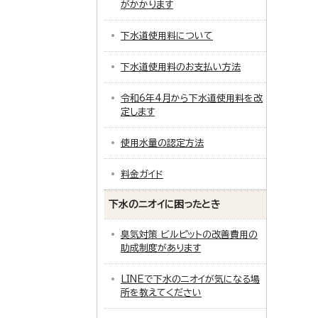
がかかります
下水道使用料について
下水道使用料のお支払い方法
令和6年4月から下水道使用料を改
定します
使用水量の認定方法
料金ガイド
下水のニオイに困ったとき
臭気対策 ビルピットの改善費用の
助成制度があります
LINEで下水のニオイが気になる場
所を教えてください