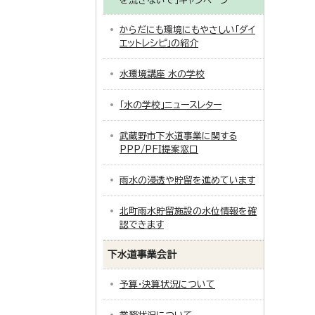
を流さないで」キャンペーン
からだにも環境にもやさしい「ダイ
エットレシピ」の紹介
水環境講座 水の学校
「水の学校」ニュースレター
武蔵野市下水道事業に関する
PPP/PFI提案窓口
雨水の浸透や貯留を進めています
北町雨水貯留施設の水位情報を確
認できます
下水道事業会計
予算・決算状況について