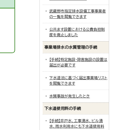
武蔵野市指定排水設備工事事業者
の一覧を閲覧できます
公共ます設置における公費負担制
度を廃止しました
事業場排水の水質管理の手続
【手続】特定施設・除害施設の設置は
届出が必要です
下水道法に基づく届出事業場リスト
を閲覧できます
水質事故が発生したとき
下水道使用料の手続
【手続】井戸水、工事湧水、ビル湧
水、雨水利用水にも下水道使用料