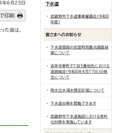
3年6月23日
下水道
で印刷
武蔵野市下水道事業審議会（令和8
年度）
った油は、
皆さまへのお知らせ
下水道管路の全国特別重点調査結
果について
吉祥寺東町3丁目5番地先における
道路陥没（令和8年4月17日）の発
生について
雨水出水浸水想定区域について
下水道台帳を閲覧できます
武蔵野市下水道施設における老朽
化対策を実施しています