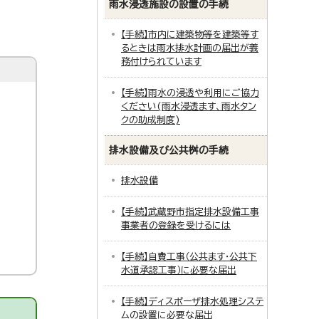
雨水浸透施設の設置の手続
【手続】市内に建築物等を建築等す
るときは雨水排水計画の届出が義
務付けられています
【手続】雨水の浸透や利用にご協力
ください(雨水浸透ます、雨水タン
クの助成制度)
排水設備及び公共桝の手続
排水設備
【手続】武蔵野市指定排水設備工事
事業者の登録を受けるには
【手続】自費工事（公共ます・公共下
水道承認工事）に必要な届出
【手続】ディスポーザ排水処理システ
ムの設置に必要な届出