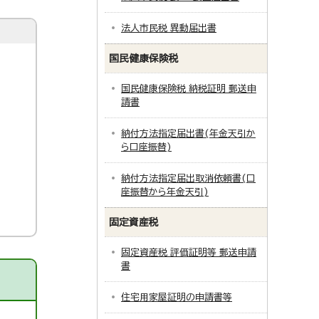
法人市民税 異動届出書
国民健康保険税
国民健康保険税 納税証明 郵送申
請書
納付方法指定届出書(年金天引か
ら口座振替)
納付方法指定届出取消依頼書(口
座振替から年金天引)
固定資産税
固定資産税 評価証明等 郵送申請
書
住宅用家屋証明の申請書等