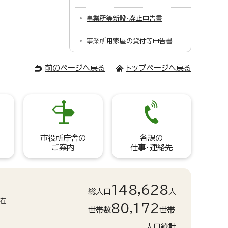
事業所等新設・廃止申告書
事業所用家屋の貸付等申告書
前のページへ戻る
トップページへ戻る
市役所庁舎の
各課の
ご案内
仕事・連絡先
148,628
総人口
人
現在
80,172
世帯数
世帯
人口統計