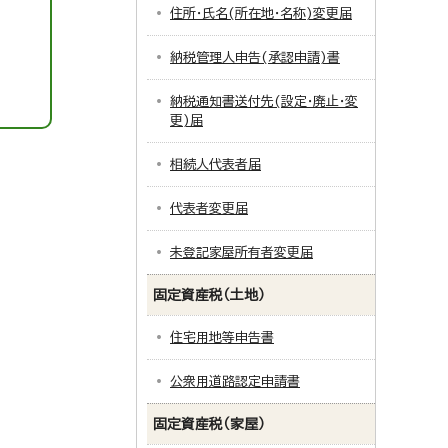
住所・氏名(所在地・名称)変更届
納税管理人申告(承認申請)書
納税通知書送付先(設定・廃止・変
更)届
相続人代表者届
代表者変更届
未登記家屋所有者変更届
固定資産税（土地）
住宅用地等申告書
公衆用道路認定申請書
固定資産税（家屋）