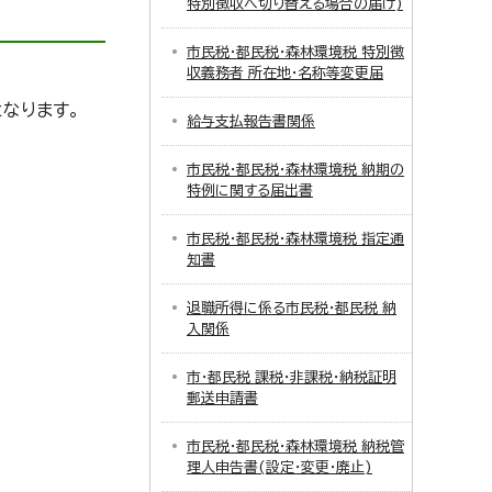
特別徴収へ切り替える場合の届け)
市民税・都民税・森林環境税 特別徴
収義務者 所在地・名称等変更届
なります。
給与支払報告書関係
市民税・都民税・森林環境税 納期の
特例に関する届出書
市民税・都民税・森林環境税 指定通
知書
退職所得に係る市民税・都民税 納
入関係
市・都民税 課税・非課税・納税証明
郵送申請書
市民税・都民税・森林環境税 納税管
理人申告書(設定・変更・廃止)