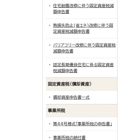
住宅耐震改修に伴う固定資産税減
額申告書
熱損失防止(省エネ)改修に伴う固
定資産税減額申告書
バリアフリー改修に伴う固定資産税
減額申告書
認定長期優良住宅に係る固定資産
税減額申告書
固定資産税（償却資産）
償却資産申告書一式
事業所税
第44号様式「事業所税の申告書」
事業所税の納付書