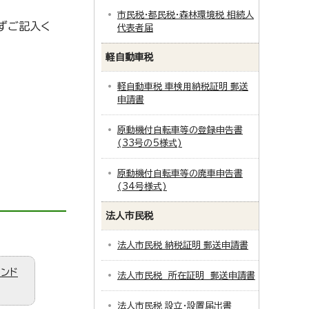
市民税・都民税・森林環境税 相続人
ずご記入く
代表者届
軽自動車税
軽自動車税 車検用納税証明 郵送
申請書
原動機付自転車等の登録申告書
(33号の5様式)
原動機付自転車等の廃車申告書
(34号様式)
法人市民税
法人市民税 納税証明 郵送申請書
ィンド
法人市民税 所在証明 郵送申請書
法人市民税 設立・設置届出書