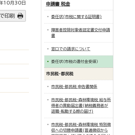
年10月30日
申請書 税金
で印刷
委任状(市税に関する証明書)
障害者控除対象者認定書交付申請
。
書
窓口での請求について
委任状（市税の還付金受領）
市民税・都民税
市民税・都民税 申告書関係
市民税・都民税・森林環境税 給与所
得者の異動届出書(納税義務者が
退職・転勤する際の届け)
市民税・都民税・森林環境税 特別徴
収への切替申請書(普通徴収から