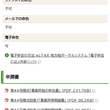
ファクスでの申告
不可
メールでの申告
不可
電子申告
可
電子申告の方法：eLTAX 地方税ポータルシステム 「電子申告
とは」
（外部リンク）
申請書
第44号様式「事業所税の申告書」 （PDF 231.7KB）
第44号様式別表1「事業所等明細書」 （PDF 88.2KB）