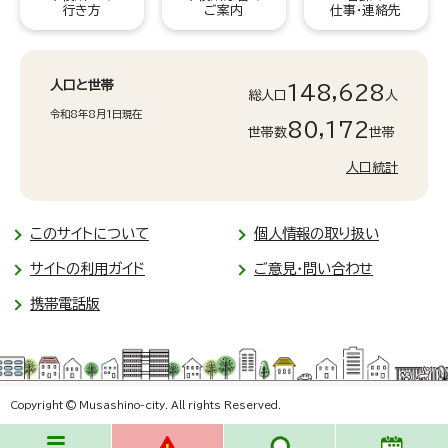
行き方
ご案内
仕事・連絡先
人口と世帯
148,628
総人口
人
令和8年8月1日現在
80,172
世帯数
世帯
人口統計
このサイトについて
個人情報の取り扱い
サイトの利用ガイド
ご意見・問い合わせ
携帯電話版
Copyright © Musashino-city. All rights Reserved.