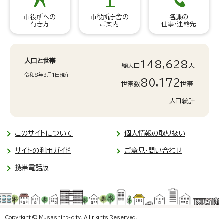
市役所への
市役所庁舎の
各課の
行き方
ご案内
仕事・連絡先
人口と世帯
148,628
総人口
人
令和8年8月1日現在
80,172
世帯数
世帯
人口統計
このサイトについて
個人情報の取り扱い
サイトの利用ガイド
ご意見・問い合わせ
携帯電話版
Copyright © Musashino-city. All rights Reserved.