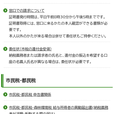
窓口での請求について
証明書発行時間は、平日午前8時30分から午後5時までです。
証明書取得には、窓口に来るかたの本人確認ができる書類が必
要です。
本人以外のかたが来る場合は併せて委任状もご持参ください。
委任状（市税の還付金受領）
納税義務者または請求者の氏名と、還付金の振込を希望する口
座の名義人氏名が異なる場合は、委任状が必要です。
市民税・都民税
市民税・都民税 申告書関係
市民税・都民税・森林環境税 給与所得者の異動届出書(納税義務
者が退職・転勤する際の届け)