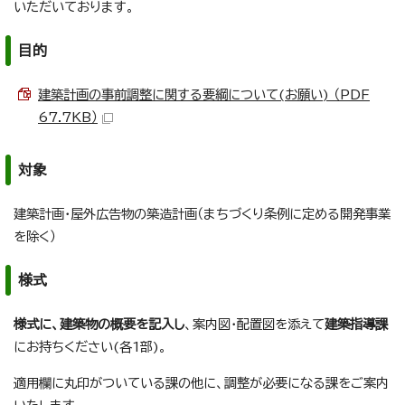
いただいております。
目的
建築計画の事前調整に関する要綱について(お願い) （PDF
67.7KB）
対象
建築計画・屋外広告物の築造計画（まちづくり条例に定める開発事業
を除く）
様式
様式に、建築物の概要を記入し
、案内図・配置図を添えて
建築指導課
にお持ちください(各1部)。
適用欄に丸印がついている課の他に、調整が必要になる課をご案内