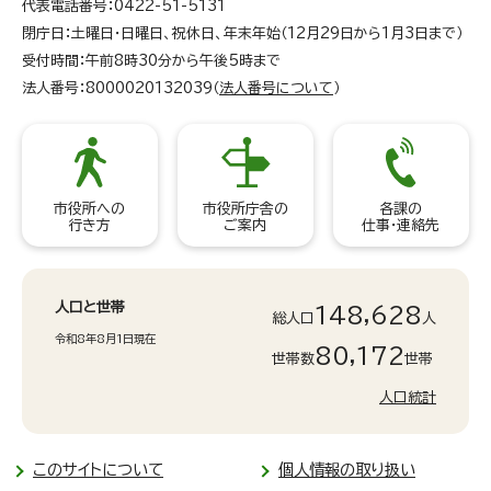
代表電話番号：0422-51-5131
閉庁日：土曜日・日曜日、祝休日、年末年始（12月29日から1月3日まで）
受付時間：午前8時30分から午後5時まで
法人番号：8000020132039（
法人番号について
）
市役所への
市役所庁舎の
各課の
行き方
ご案内
仕事・連絡先
人口と世帯
148,628
総人口
人
令和8年8月1日現在
80,172
世帯数
世帯
人口統計
このサイトについて
個人情報の取り扱い