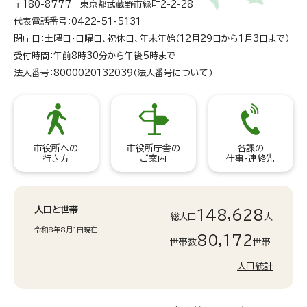
〒180-8777 東京都武蔵野市緑町2-2-28
代表電話番号：0422-51-5131
閉庁日：土曜日・日曜日、祝休日、年末年始（12月29日から1月3日まで）
受付時間：午前8時30分から午後5時まで
法人番号：8000020132039（
法人番号について
）
市役所への
市役所庁舎の
各課の
行き方
ご案内
仕事・連絡先
人口と世帯
148,628
総人口
人
令和8年8月1日現在
80,172
世帯数
世帯
人口統計