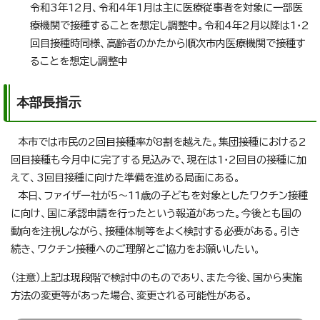
令和3年12月、令和4年1月は主に医療従事者を対象に一部医
療機関で接種することを想定し調整中。令和4年2月以降は1・2
回目接種時同様、高齢者のかたから順次市内医療機関で接種す
ることを想定し調整中
本部長指示
本市では市民の2回目接種率が8割を越えた。集団接種における2
回目接種も今月中に完了する見込みで、現在は1・2回目の接種に加
えて、3回目接種に向けた準備を進める局面にある。
本日、ファイザー社が5～11歳の子どもを対象としたワクチン接種
に向け、国に承認申請を行ったという報道があった。今後とも国の
動向を注視しながら、接種体制等をよく検討する必要がある。引き
続き、ワクチン接種へのご理解とご協力をお願いしたい。
（注意）上記は現段階で検討中のものであり、また今後、国から実施
方法の変更等があった場合、変更される可能性がある。