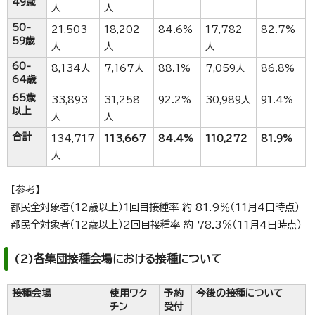
49歳
人
人
50-
21,503
18,202
84.6%
17,782
82.7%
59歳
人
人
人
60-
8,134人
7,167人
88.1%
7,059人
86.8%
64歳
65歳
33,893
31,258
92.2%
30,989人
91.4%
以上
人
人
合計
134,717
113,667
84.4%
110,272
81.9%
人
【参考】
都民全対象者（12歳以上）1回目接種率 約 81.9％（11月4日時点）
都民全対象者（12歳以上）2回目接種率 約 78.3％（11月4日時点）
(2)各集団接種会場における接種について
接種会場
使用ワク
予約
今後の接種について
チン
受付