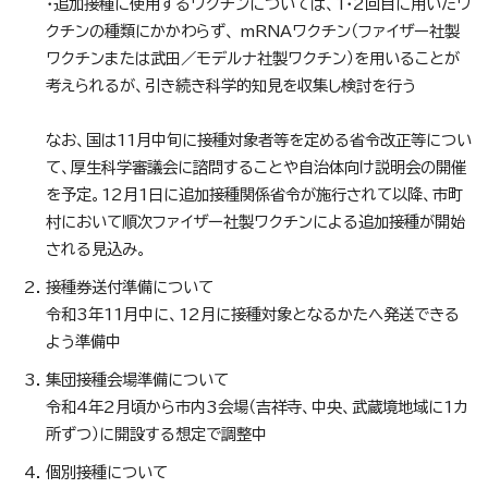
・追加接種に使用するワクチンについては、1・2回目に用いたワ
クチンの種類にかかわらず、 mRNAワクチン（ファイザー社製
ワクチンまたは武田／モデルナ社製ワクチン）を用いることが
考えられるが、引き続き科学的知見を収集し検討を行う
なお、国は11月中旬に接種対象者等を定める省令改正等につい
て、厚生科学審議会に諮問することや自治体向け説明会の開催
を予定。12月1日に追加接種関係省令が施行されて以降、市町
村において順次ファイザー社製ワクチンによる追加接種が開始
される見込み。
接種券送付準備について
令和3年11月中に、12月に接種対象となるかたへ発送できる
よう準備中
集団接種会場準備について
令和4年2月頃から市内3会場（吉祥寺、中央、武蔵境地域に1カ
所ずつ）に開設する想定で調整中
個別接種について