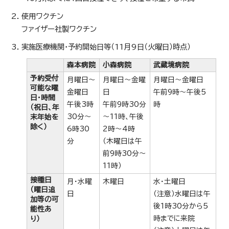
使用ワクチン
ファイザー社製ワクチン
実施医療機関・予約開始日等（11月9日（火曜日）時点）
森本病院
小森病院
武蔵境病院
予約受付
月曜日～
月曜日～金曜
月曜日～金曜日
可能な曜
金曜日
日
午前9時～午後5
日・時間
午後3時
午前9時30分
時
（祝日、年
30分～
～11時、午後
末年始を
除く）
6時30
2時～4時
分
（木曜日は午
前9時30分～
11時）
接種日
月・水曜
木曜日
水・土曜日
（曜日追
日
（注意）水曜日は午
加等の可
後1時30分から5
能性あ
時までに来院
り）