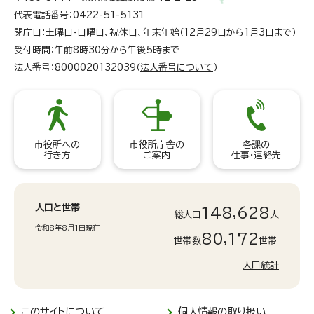
代表電話番号：0422-51-5131
閉庁日：土曜日・日曜日、祝休日、年末年始（12月29日から1月3日まで）
受付時間：午前8時30分から午後5時まで
法人番号：8000020132039（
法人番号について
）
市役所への
市役所庁舎の
各課の
行き方
ご案内
仕事・連絡先
人口と世帯
148,628
総人口
人
令和8年8月1日現在
80,172
世帯数
世帯
人口統計
このサイトについて
個人情報の取り扱い