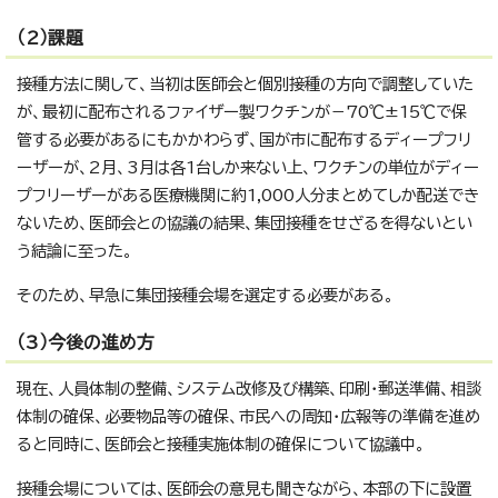
（2）課題
接種方法に関して、当初は医師会と個別接種の方向で調整していた
が、最初に配布されるファイザー製ワクチンが－70℃±15℃で保
管する必要があるにもかかわらず、国が市に配布するディープフリ
ーザーが、2月、3月は各1台しか来ない上、ワクチンの単位がディー
プフリーザーがある医療機関に約1,000人分まとめてしか配送でき
ないため、医師会との協議の結果、集団接種をせざるを得ないとい
う結論に至った。
そのため、早急に集団接種会場を選定する必要がある。
（3）今後の進め方
現在、人員体制の整備、システム改修及び構築、印刷・郵送準備、相談
体制の確保、必要物品等の確保、市民への周知・広報等の準備を進め
ると同時に、医師会と接種実施体制の確保について協議中。
接種会場については、医師会の意見も聞きながら、本部の下に設置